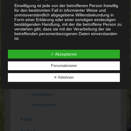
Grundsätzliches zur Schildkrötenhaltung
Einwilligung ist jede von der betroffenen Person freiwillig
für den bestimmten Fall in informierter Weise und
Anschaffung der Tiere
unmissverständlich abgegebene Willensbekundung in
Form einer Erklärung oder einer sonstigen eindeutigen
Der Schildkrötenteich im Wandel der
bestätigenden Handlung, mit der die betroffene Person zu
Jahreszeiten
verstehen gibt, dass sie mit der Verarbeitung der sie
betreffenden personenbezogenen Daten einverstanden
Der Schildkrötenteich
ist.
Schildkrötenteich zur Aufzucht von
Name und Anschrift des für die Verarbeitung
Schlüpflingen
Verantwortlichen
✓ Akzeptieren
Freilandaufzuchtbehälter für
Verantwortlicher im Sinne der Datenschutz-
Wasserschildkröten
Grundverordnung, sonstiger in den Mitgliedstaaten der
Personalisieren
Europäischen Union geltenden Datenschutzgesetze und
Terrarium
anderer Bestimmungen mit datenschutzrechtlichem
✕ Ablehnen
Charakter ist die:
Winterstarre
Günter Kalter
Krankheiten
Schützenstraße 57
Haltungsfehler
56299 Ochtendung
Futter
Deutschland
+49 1578 588 2460