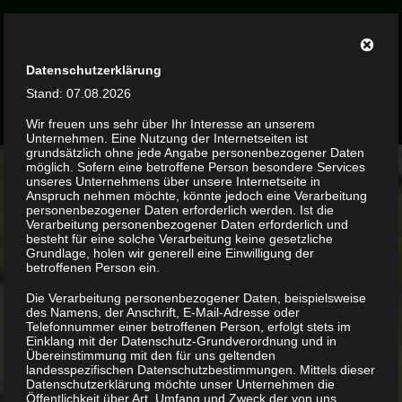
Zum
Schildkroetenteiche.com
Hauptinhalt
springen
Haltung und Nachzucht verschiedener Wasser- und
Sumpfschildkrötenarten
Datenschutzerklärung
Stand: 07.08.2026
Wir freuen uns sehr über Ihr Interesse an unserem
Unternehmen. Eine Nutzung der Internetseiten ist
grundsätzlich ohne jede Angabe personenbezogener Daten
möglich. Sofern eine betroffene Person besondere Services
Kategorie:
Beleuchtung
unseres Unternehmens über unsere Internetseite in
Anspruch nehmen möchte, könnte jedoch eine Verarbeitung
personenbezogener Daten erforderlich werden. Ist die
Verarbeitung personenbezogener Daten erforderlich und
besteht für eine solche Verarbeitung keine gesetzliche
Die richtige Beleuchtung
Grundlage, holen wir generell eine Einwilligung der
betroffenen Person ein.
Beleuchtung
Die Verarbeitung personenbezogener Daten, beispielsweise
des Namens, der Anschrift, E-Mail-Adresse oder
Für die „Sonnenanbeter“ wie die vielfach
Telefonnummer einer betroffenen Person, erfolgt stets im
gepflegten Höcker- und Zierschildkröten darf an
Einklang mit der Datenschutz-Grundverordnung und in
Übereinstimmung mit den für uns geltenden
einer deren Ansprüchen entsprechenden
landesspezifischen Datenschutzbestimmungen. Mittels dieser
Beleuchtungstechnik nicht gespart werden. Ich
Datenschutzerklärung möchte unser Unternehmen die
Öffentlichkeit über Art, Umfang und Zweck der von uns