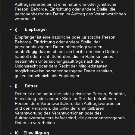
Auftragsverarbeiter ist eine natürliche oder juristische
Schwarzknopf-Höckerschildkröte –
Person, Behörde, Einrichtung oder andere Stelle, die
Graptemys nigrinoda nigrinoda
personenbezogene Daten im Auftrag des Verantwortlichen
verarbeitet.
Vietnamesische
Pfauenaugenschildkröte – Sacalia
quadriocellata
i) Empfänger
Empfänger ist eine natürliche oder juristische Person,
Chinesische
Behörde, Einrichtung oder andere Stelle, der
Pfauenaugenschildkröte – Sacalia
personenbezogene Daten offengelegt werden,
bealei
unabhängig davon, ob es sich bei ihr um einen Dritten
handelt oder nicht. Behörden, die im Rahmen eines
bestimmten Untersuchungsauftrags nach dem
Terrestrich lebende Sumpfschildkröten
Unionsrecht oder dem Recht der Mitgliedstaaten
möglicherweise personenbezogene Daten erhalten,
Gelbrand-Scharnierschildkröte –
gelten jedoch nicht als Empfänger.
Cuora flavomarginata
j) Dritter
Landschildkröten
Dritter ist eine natürliche oder juristische Person, Behörde,
Einrichtung oder andere Stelle außer der betroffenen
Spaltenschildkröte –
Person, dem Verantwortlichen, dem Auftragsverarbeiter
Malacochersus tornieri
und den Personen, die unter der unmittelbaren
Verantwortung des Verantwortlichen oder des
Auftragsverarbeiters befugt sind, die personenbezogenen
Daten zu verarbeiten.
Haltung
k) Einwilligung