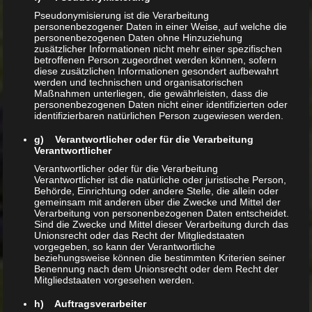
Pseudonymisierung ist die Verarbeitung
personenbezogener Daten in einer Weise, auf welche die
personenbezogenen Daten ohne Hinzuziehung
Startseite
zusätzlicher Informationen nicht mehr einer spezifischen
betroffenen Person zugeordnet werden können, sofern
Schildkrötenarten
diese zusätzlichen Informationen gesondert aufbewahrt
werden und technischen und organisatorischen
Maßnahmen unterliegen, die gewährleisten, dass die
Wasserschildkröten
personenbezogenen Daten nicht einer identifizierten oder
identifizierbaren natürlichen Person zugewiesen werden.
Europäische Sumpfschildkröte –
Emys orbicularis
g) Verantwortlicher oder für die Verarbeitung
Verantwortlicher
Mittelländische Zierschildkröte –
Chrysemys picta marginata
Verantwortlicher oder für die Verarbeitung
Verantwortlicher ist die natürliche oder juristische Person,
Südliche Zierschildkröte –
Behörde, Einrichtung oder andere Stelle, die allein oder
Chrysemys picta dorsalis
gemeinsam mit anderen über die Zwecke und Mittel der
Verarbeitung von personenbezogenen Daten entscheidet.
Tropfenschildkröte – Clemmys
Sind die Zwecke und Mittel dieser Verarbeitung durch das
guttata
Unionsrecht oder das Recht der Mitgliedstaaten
vorgegeben, so kann der Verantwortliche
Gelbtupfen-Höckerschildkröte –
beziehungsweise können die bestimmten Kriterien seiner
Graptemys flavimaculata
Benennung nach dem Unionsrecht oder dem Recht der
Mitgliedstaaten vorgesehen werden.
Pracht-Höckerschildkröte –
Graptemys oculifera
h) Auftragsverarbeiter