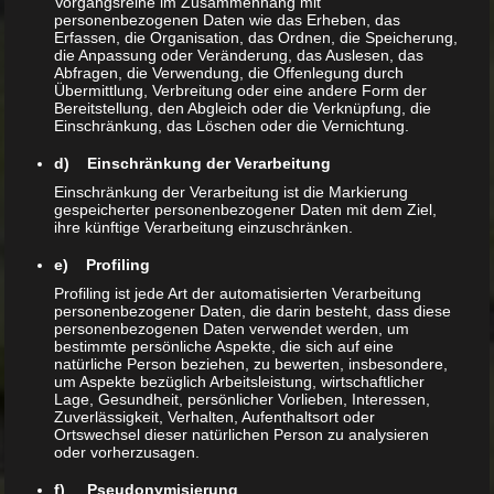
Vorgangsreihe im Zusammenhang mit
personenbezogenen Daten wie das Erheben, das
Arten
Erfassen, die Organisation, das Ordnen, die Speicherung,
die Anpassung oder Veränderung, das Auslesen, das
Sacalia bealei
Abfragen, die Verwendung, die Offenlegung durch
Übermittlung, Verbreitung oder eine andere Form der
Bereitstellung, den Abgleich oder die Verknüpfung, die
Auswinterung
Einschränkung, das Löschen oder die Vernichtung.
d) Einschränkung der Verarbeitung
Beleuchtung
Einschränkung der Verarbeitung ist die Markierung
gespeicherter personenbezogener Daten mit dem Ziel,
Technik
ihre künftige Verarbeitung einzuschränken.
e) Profiling
Profiling ist jede Art der automatisierten Verarbeitung
personenbezogener Daten, die darin besteht, dass diese
Meta
personenbezogenen Daten verwendet werden, um
bestimmte persönliche Aspekte, die sich auf eine
Anmelden
natürliche Person beziehen, zu bewerten, insbesondere,
um Aspekte bezüglich Arbeitsleistung, wirtschaftlicher
Eintrags-Feed
Lage, Gesundheit, persönlicher Vorlieben, Interessen,
Zuverlässigkeit, Verhalten, Aufenthaltsort oder
Kommentar-Feed
Ortswechsel dieser natürlichen Person zu analysieren
oder vorherzusagen.
WordPress.org
f) Pseudonymisierung