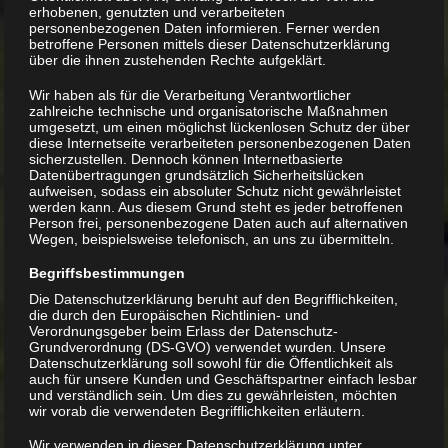
verwende die Metalldampflampe „Lucky Reptile –
erhobenen, genutzten und verarbeiteten
Bright Sun UV Desert 70 Watt“ für mein
personenbezogenen Daten informieren. Ferner werden
betroffene Personen mittels dieser Datenschutzerklärung
Höckerschildkröten-Männerbecken : Lucky Reptile
über die ihnen zustehenden Rechte aufgeklärt.
– Bright Sun UV Desert 70 Watt *
Weiterlesen →
Wir haben als für die Verarbeitung Verantwortlicher
zahlreiche technische und organisatorische Maßnahmen
umgesetzt, um einen möglichst lückenlosen Schutz der über
diese Internetseite verarbeiteten personenbezogenen Daten
sicherzustellen. Dennoch können Internetbasierte
Datenübertragungen grundsätzlich Sicherheitslücken
aufweisen, sodass ein absoluter Schutz nicht gewährleistet
werden kann. Aus diesem Grund steht es jeder betroffenen
Person frei, personenbezogene Daten auch auf alternativen
Wegen, beispielsweise telefonisch, an uns zu übermitteln.
Begriffsbestimmungen
Die Datenschutzerklärung beruht auf den Begrifflichkeiten,
die durch den Europäischen Richtlinien- und
Beiträge
Verordnungsgeber beim Erlass der Datenschutz-
Grundverordnung (DS-GVO) verwendet wurden. Unsere
Datenschutzerklärung soll sowohl für die Öffentlichkeit als
Wasserpflanzen für den Gartenteich
auch für unsere Kunden und Geschäftspartner einfach lesbar
abzugeben
und verständlich sein. Um dies zu gewährleisten, möchten
wir vorab die verwendeten Begrifflichkeiten erläutern.
Die richtige Beleuchtung
Wir verwenden in dieser Datenschutzerklärung unter